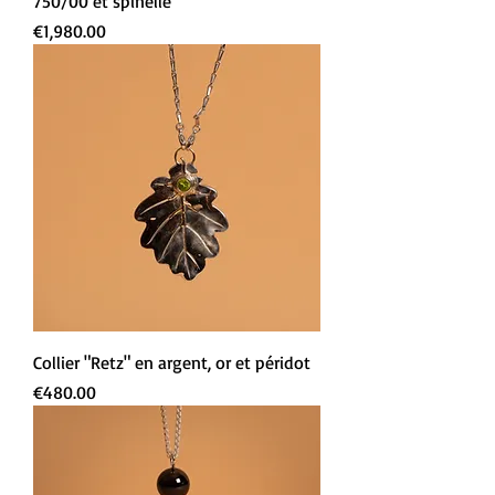
750/00 et spinelle
Prix
€1,980.00
Collier "Retz" en argent, or et péridot
Prix
€480.00