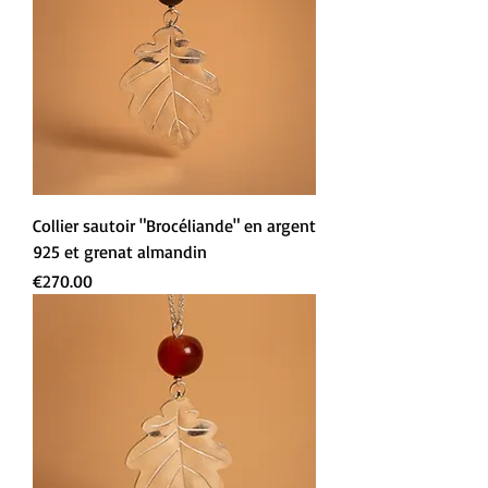
Collier sautoir "Brocéliande" en argent
925 et grenat almandin
Prix
€270.00