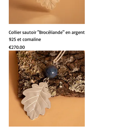
Collier sautoir "Brocéliande" en argent
925 et cornaline
Prix
€270.00