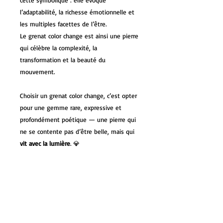
cette symbolique : elle évoque
l’adaptabilité, la richesse émotionnelle et
les multiples facettes de l’être.
Le grenat color change est ainsi une pierre
qui célèbre la complexité, la
transformation et la beauté du
mouvement.
Choisir un grenat color change, c’est opter
pour une gemme rare, expressive et
profondément poétique — une pierre qui
ne se contente pas d’être belle, mais qui
vit avec la lumière
. 💎
Voici maintenant les caractéristiques
techniques de cette bague :
Poids d'argent : 12,61 grammes.
Poids total de la bague : 12,65 grammes