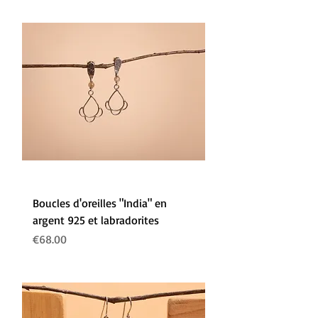
Boucles d'oreilles "India" en
argent 925 et labradorites
Prix
€68.00