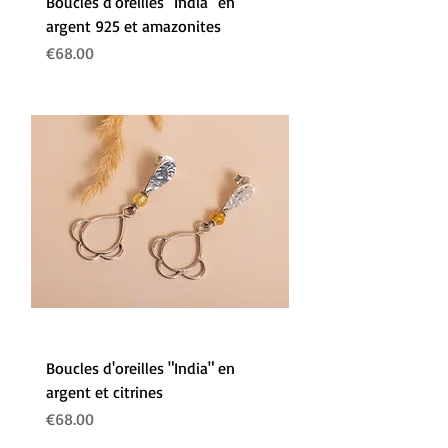
Boucles d'oreilles "India" en
argent 925 et amazonites
Prix
€68.00
Boucles d'oreilles "India" en
argent et citrines
Prix
€68.00