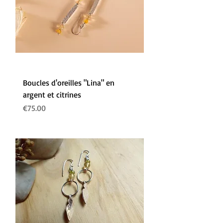
Boucles d'oreilles "Lina" en
argent et citrines
Prix
€75.00