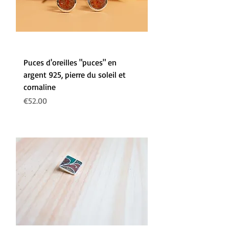
Puces d'oreilles "puces" en
argent 925, pierre du soleil et
cornaline
Prix
€52.00